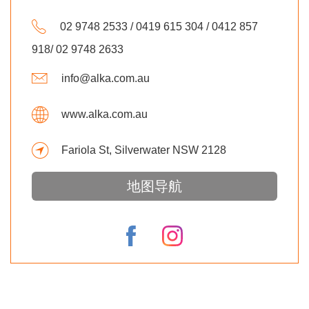
02 9748 2533 / 0419 615 304 / 0412 857
918/ 02 9748 2633
info@alka.com.au
www.alka.com.au
Fariola St, Silverwater NSW 2128
地图导航