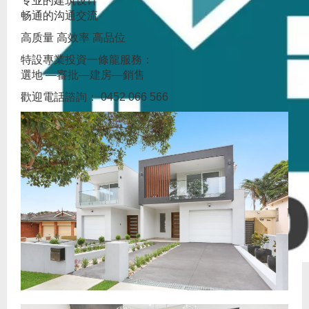
专业的建筑设计
畅通的沟通交流
高质量 高效率 高品位
特設專業投資一條龍服務：
選地 —審批—建房—銷售
歡迎電話諮詢： 0452 066 566