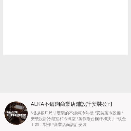
ALKA不鏽鋼商業店鋪設計安裝公司
*根據客戶尺寸定製的不鏽鋼冷熱櫃 *安裝製冷設備 *
安裝設計冷藏室和冷凍室 *製作陽台欄杆和扶手 *板金
工加工製作 *商業店面設計安裝