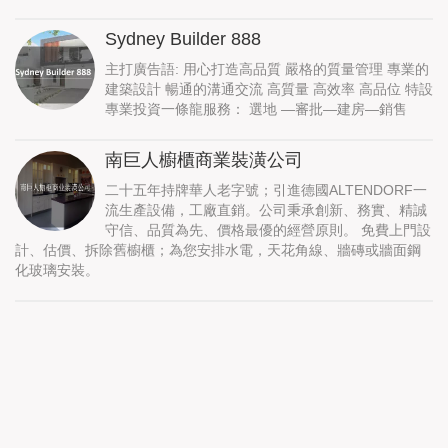
Sydney Builder 888
主打廣告語: 用心打造高品質 嚴格的質量管理 專業的
建築設計 暢通的溝通交流 高質量 高效率 高品位 特設
專業投資一條龍服務： 選地 —審批—建房—銷售
南巨人櫥櫃商業裝潢公司
二十五年持牌華人老字號；引進德國ALTENDORF一
流生產設備，工廠直銷。公司秉承創新、務實、精誠
守信、品質為先、價格最優的經營原則。 免費上門設
計、估價、拆除舊櫥櫃；為您安排水電，天花角線、牆磚或牆面鋼
化玻璃安裝。