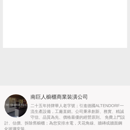
南巨人櫥櫃商業裝潢公司
二十五年持牌華人老字號；引進德國ALTENDORF一
流生產設備，工廠直銷。公司秉承創新、務實、精誠
守信、品質為先、價格最優的經營原則。 免費上門設
計、估價、拆除舊櫥櫃；為您安排水電，天花角線、牆磚或牆面鋼
化玻璃安裝。