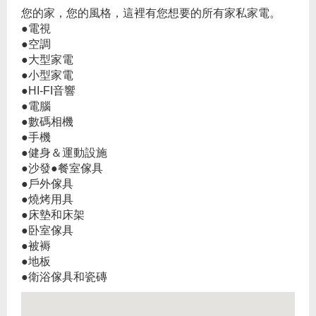
您的家，您的風格，這裡有您想要的所有家私家電。
●電視
●空調
●大型家電
●小型家電
●HI-FI音響
●電腦
●數碼相機
●手機
●健身＆運動設施
●沙發●餐室傢具
●戶外傢具
●燒烤用具
●床墊和床架
●卧室傢具
●被褥
●地板
●衛浴傢具和瓷磚