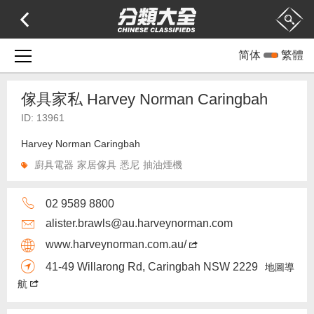
简体
繁體
傢具家私 Harvey Norman Caringbah
ID: 13961
Harvey Norman Caringbah
廚具電器
家居傢具
悉尼
抽油煙機
02 9589 8800
alister.brawls@au.harveynorman.com
www.harveynorman.com.au/
41-49 Willarong Rd, Caringbah NSW 2229
地圖導
航