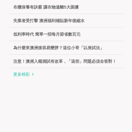
衣櫃保養有訣竅 讓衣物遠離5大困擾
失業者受打擊 澳洲福利補貼新年後縮水
低利率時代 簡單一招每月節省數百元
為什麼來澳洲後容易變胖？這位小哥「以身試法」
注意！澳洲入籍測試有改革，「這些」問題必須全答對！
更多精彩