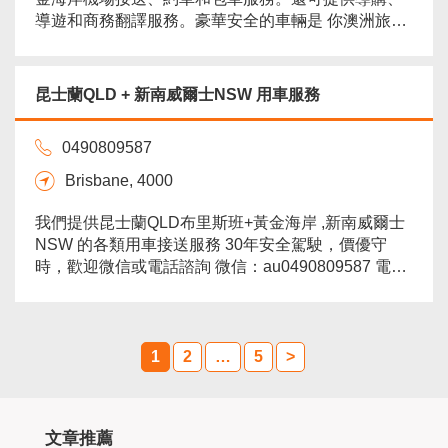
導遊和商務翻譯服務。豪華安全的車輛是 你澳洲旅途
安全和生活愉快的保證。電話0479050771 微信
alexpenn_usa...
more
昆士蘭QLD + 新南威爾士NSW 用車服務
0490809587
Brisbane, 4000
我們提供昆士蘭QLD布里斯班+黃金海岸 ,新南威爾士
NSW 的各類用車接送服務 30年安全駕駛，價優守
時，歡迎微信或電話諮詢 微信：au0490809587 電
話：0490809587...
more
1
2
…
5
>
文章推薦