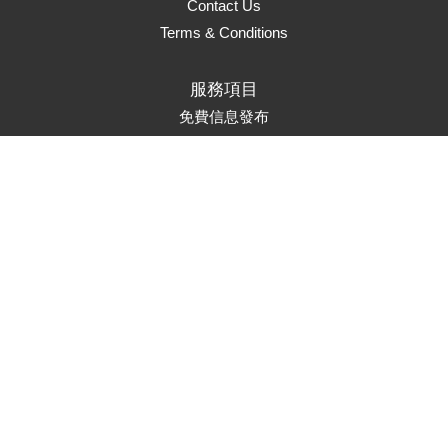
Contact Us
Terms & Conditions
服務項目
免費信息發布
頁面升級
置頂服務
首頁推薦
市場推廣
Marketing Solutions
聯繫方式
service@auads.com.au
訂閱郵件