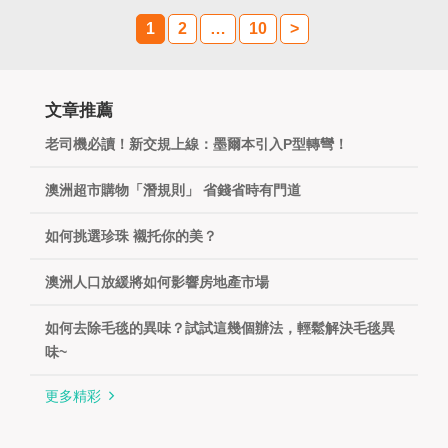
組，新的外聯澳洲分公司總部遷址到澳大利亞第一城
市悉尼，服務團隊遍布澳洲華人聚集的主要城市。 外
1
2
…
10
>
聯連續12年綠卡辦理數量領跑全國、連續1...
more
文章推薦
老司機必讀！新交規上線：墨爾本引入P型轉彎！
澳洲超市購物「潛規則」 省錢省時有門道
如何挑選珍珠 襯托你的美？
澳洲人口放緩將如何影響房地產市場
如何去除毛毯的異味？試試這幾個辦法，輕鬆解決毛毯異
味~
更多精彩