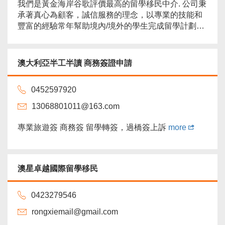
我們是黃金海岸谷歌評價最高的留學移民中介. 公司秉
承著真心為顧客，誠信服務的理念，以專業的技能和
豐富的經驗常年幫助境內/境外的學生完成留學計劃和
簽證問題. 公司有2位註冊移民代理（英文服務）提供
專業的移民服務（移民諮詢 $50/小時）.留學諮詢服務
免費. 對於澳洲12年級的學生升學，我們也有著多年的
澳大利亞半工半讀 商務簽證申請
經驗.通過我們設計升學方案的學生.90%以上都穩妥升
入理想的大學. 更多的學生故事可以訪問我
0452597920
們...
more
13068801011@163.com
專業旅遊簽 商務簽 留學轉簽，過橋簽上訴
more
澳星卓越國際留學移民
0423279546
rongxiemail@gmail.com