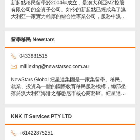
新起點移民留學於2004年成立，是澳大利亞MZ控股
有限公司的全資子公司。如今的新起點已經成為了澳
大利亞一家實力雄厚的綜合性專業公司，服務中澳兩
國人民的交流和投資。 新起點留學移民事務所，在墨
爾本、悉尼、布里斯班、霍巴特有正規的辦公場所，
專門從事澳大利亞各類移民和留學業務。新起點事務
留學移民-Newstars
所擁有12位專業的全職持牌移民代理，16位專業的移
民留學諮詢專家，兩位資深的三級翻譯和投資顧問，
0433881515
兩位澳洲註冊律師協助...
more
milliexing@newstarsec.com.au
NewStars Global 紐星達集團是一家集留學、移民、
就業、投資為一體的國際教育移民服務機構，總部坐
落於澳大利亞海港之都悉尼市核心商務區。紐星達教
育移民公司經過多年的發展，已積攢了豐厚的資源以
及雄厚的實力，為幫助更多慕名而來的莘莘學子成功
展開留學旅途，紐星達公司已陸續在澳洲和國內各大
KNK IT Services PTY LTD
城市設立了分公司辦公室，除悉尼總部外，我們還在
悉尼新南校區，墨爾本、堪培拉、阿德萊德、布里斯
+61422875251
班、霍巴特、北京...
more