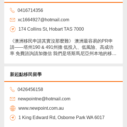
分布設立在墨爾本，布里斯班。 ‼️ 重磅通告...
more
0416714356
xc1664927@hotmail.com
174 Collins St, Hobart TAS 7000
《澳洲移民申請其實沒那麼難》 澳洲最容易的PR申
請——塔州190 & 491州擔 低投入、低風險、高成功
率 免費諮詢請加微信 我們是塔斯馬尼亞州本地的移民
機構 擁有6年塔州190/491州擔經驗 迄今為止成功拿
下超400+塔州190、491州擔邀請 大量數據經驗支
撐，對塔州本地州擔形勢有著超精確理解 190成功率
新起點移民留學
100%！491成功率塔州最高！ 塔大會計master畢業
（...
more
0426456158
newpointne@hotmail.com
www.newpoint.com.au
1 King Edward Rd, Osborne Park WA 6017