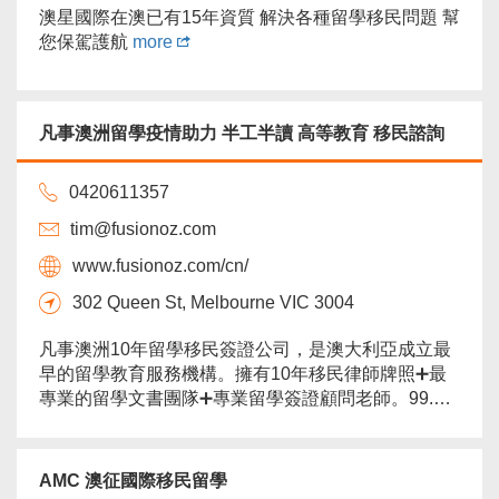
澳星國際在澳已有15年資質 解決各種留學移民問題 幫
您保駕護航
more
凡事澳洲留學疫情助力 半工半讀 高等教育 移民諮詢
0420611357
tim@fusionoz.com
www.fusionoz.com/cn/
302 Queen St, Melbourne VIC 3004
凡事澳洲10年留學移民簽證公司，是澳大利亞成立最
早的留學教育服務機構。擁有10年移民律師牌照➕最
專業的留學文書團隊➕專業留學簽證顧問老師。99.9%
成功率whv轉學簽，95%成功率旅遊簽轉學簽，100%
成功轉學，99.7%成功率AAT仲裁庭上訴，移民諮
詢：189獨立技術移民，491偏遠地區技術移民，820
AMC 澳征國際移民留學
配偶移民，僱主擔保。總部位於澳大利亞悉尼CBD，