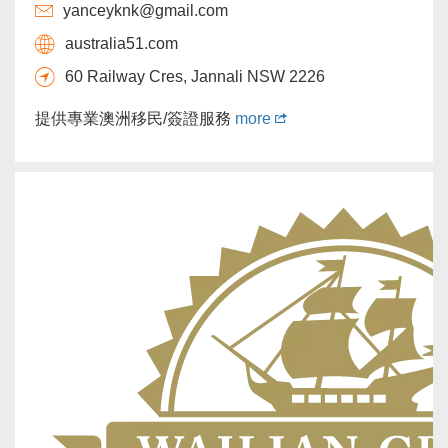
yanceyknk@gmail.com
australia51.com
60 Railway Cres, Jannali NSW 2226
提供專業澳洲移民/簽證服務
more