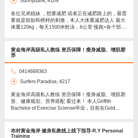
Sunnybank, 4109
各位兄弟姐妹 ，想要减肥 或者正在减肥路上的，最需
要就是鼓励和榜样的刺激，本人大体重减肥达人 最大
体重120kg，每天1500米蛙泳，6公里 慢跑+各个部位
器械。不是教练，是一个减肥经验丰富的陪练，体重
100kg以上积极欢迎，每周运动从零基础开始 每一分
钟跟着我运动，从走到 跑，从肥肉到肌肉，从游10米
黄金海岸高级私人教练 资历保障！瘦身减脂、增肌塑
到100米，从跑100米到1000米，都有个跟你一样的大
形
体重在一起运动，健身房教练都是瘦子，...
more
0414669363
Surfers Paradise, 4217
黄金海岸高级私人教练 资历保障！瘦身减脂、增肌塑
形、健康规划、营养搭配 看过来！ 本人Griffith
Bachelor of Exercise Sciense毕业，目前在Gold
Coast Rollers篮球俱乐部做球队体能训练师，该球队
是去年QBL半职业联赛亚军，明 年将代表黄金海岸参
加第一届全澳NBL1联盟比赛，我随队参加球员的健康
布村黄金海岸 健身私教线上线下指导-R.Y Personal
管理和训练规划，赛前准备以及训练。现在休赛期向
Training