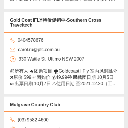
不用担心宝宝不会游泳了！沙滩松软，小朋友海边嬉
戏天堂！ 周末和假期，您还在为带娃烦恼？让小朋友
掌握一项最新最cool的技能，强身健体，融入澳洲！
Gold Cost iFLY特价促销中-Southern Cross
通过考核有国际认可的证书！ 天天好风，学员陆续上
Traveltech
板滑行，全赖黄金海岸月牙湾风筝冲浪天堂
岛...
more
0404578676
carol.ru@ptc.com.au
330 Wattle St, Ultimo NSW 2007
@所有人 🔥团购项目 🌪Goldcoast I Fly 室内风洞跳伞
❌原价 $99 ✅团购价 💰49.99🤩 🔜截团日期 10月5日
🎫出票日期 10月7日 ⚠️使用日期 至2021.12.20（工作
日及周末均可使用） ⚠️使用方式 至少提前48小时自行
跟景点进行预约 🔥...
more
Mulgrave Country Club
(03) 9582 4600