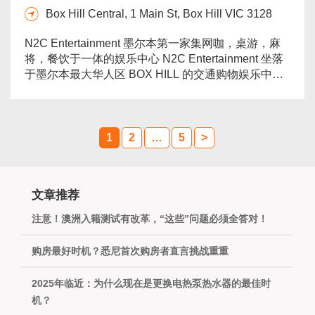
Box Hill Central, 1 Main St, Box Hill VIC 3128
N2C Entertainment 墨尔本第一家集网咖，桌游，麻
将，餐饮于一体的娱乐中心 N2C Entertainment 坐落
于墨尔本最大华人区 BOX HILL 的交通购物娱乐中枢
Box Hill Central。店铺面积超过500平米，这里有超
高配的游戏设备，颜值爆表的帅哥美女，紧张激烈狼
人杀比赛，领先潮流的VR体验专区，环境舒适的麻将
包间。如果说还有什么不完美的地方，就是缺了你
1
2
…
5
>
的...
more
文章推荐
注意！澳洲入籍测试有改革，“这些”问题必须全答对！
购房最好时机？悉尼首次购房者直言挑战重重
2025年临近：为什么现在是更换电热泵热水器的最佳时
机？