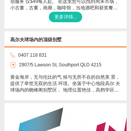
宿服务 仅$49每人起。 在这里您可以找到周末市场，
小古董，古董，画廊，咖啡馆，当地酒吧和获奖餐厅
和附近的Berrima村。 它可以为以下活动提供很好的
更多详情...
场地选择： 婚礼 品酒 家庭团聚 生日 公司活动 训练
附近有许多当地的葡萄园。 ...
高尔夫球场内的顶级别墅
0407 118 831
2907/5 Lawson St, Southport QLD 4215
黄金海岸，无与伦比的气 候与无所不在的自然美 景，
提供了举世无双的生活 环境。坐落于中心地段高尔 夫
球场内的晓峰阁别墅区， 地理位置绝佳，高档学区，
选地建房，高档精装，是您 投资自住的首
选！...
more