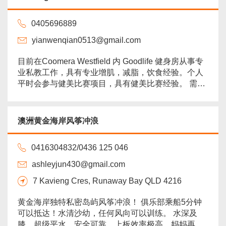
Gold...
more
0405696889
yianwenqian0513@gmail.com
目前在Coomera Westfield 内 Goodlife 健身房从事专
业私教工作，具有专业增肌，减脂，饮食经验。个人
平时会参与健美比赛项目，具有健美比赛经验。 需要
减脂增肌塑形的或者对健身有兴趣的小白或者老铁都
可来一起聊聊哈 wechat：Q12154576543 电话：
0405696889...
more
澳洲黄金海岸风筝冲浪
0416304832/0436 125 046
ashleyjun430@gmail.com
7 Kavieng Cres, Runaway Bay QLD 4216
黄金海岸独特私密岛屿风筝冲浪！ 俱乐部乘船5分钟
可以抵达！水清沙幼，任何风向可以训练。 水深及
膝，超级平水，安全可靠，上板效率极高，妈妈再也