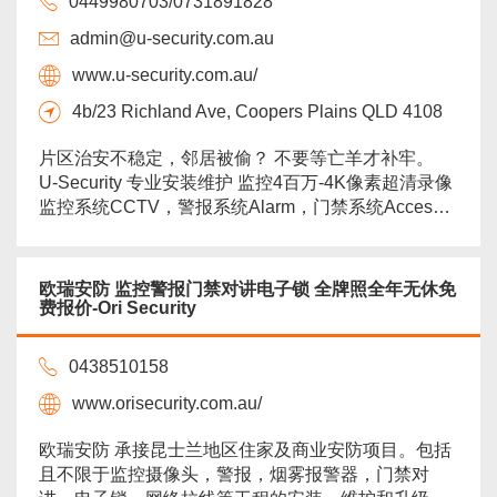
0449980703/0731891828
admin@u-security.com.au
www.u-security.com.au/
4b/23 Richland Ave, Coopers Plains QLD 4108
片区治安不稳定，邻居被偷？ 不要等亡羊才补牢。 ️
U-Security 专业安装维护 监控4百万-4K像素超清录像
监控系统CCTV，警报系统Alarm，门禁系统Access
Control，门铃对讲Intercom，IT布线Cabling。 现有
监控+警报联动设备，连接手机app，第一时间挽回您
的损失。 警报独立系统，可以连接手机远程操作，提
欧瑞安防 监控警报门禁对讲电子锁 全牌照全年无休免
前为来访亲朋解除警报；也可身居外地时刻洞察私
费报价-Ori Security
有...
more
0438510158
www.orisecurity.com.au/
欧瑞安防 承接昆士兰地区住家及商业安防项目。包括
且不限于监控摄像头，警报，烟雾报警器，门禁对