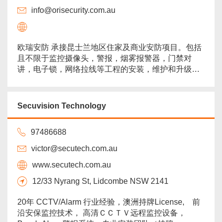
info@orisecurity.com.au
欧瑞安防 承接昆士兰地区住家及商业安防项目。包括
且不限于监控摄像头，警报，烟雾报警器，门禁对
讲，电子锁，网络拉线等工程的安装，维护和升级工
作。千万级保险护航，三个车队六名持牌工程师，全
年无休，多语种服务。 免费报价0438510158，微信
添加好友orisecurity了解更多，期待您的联系！ 目前
Secuvision Technology
主流产品为海康大华品牌摄像头，Bosch,Hills等警报
系统。可以单独购买产品，也可以...
more
97486688
victor@secutech.com.au
www.secutech.com.au
12/33 Nyrang St, Lidcombe NSW 2141
20年 CCTV/Alarm 行业经验，澳洲持牌License, 前
沿安保监控技术， 高清ＣＣＴＶ远程监控设备，