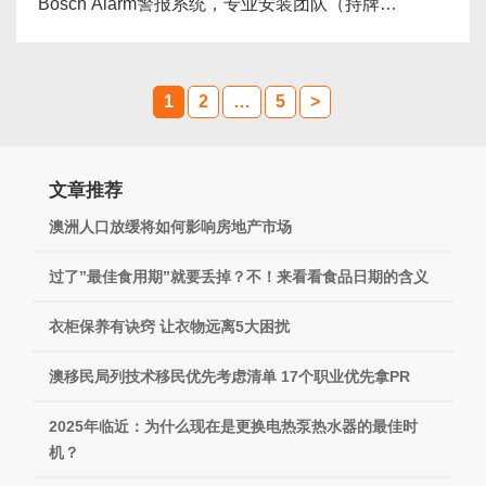
Bosch Alarm警报系统，专业安装团队（持牌
License）， 免费现场报价，完善售后保障，所有产
品均具备两年质保，信誉良好的技术支持， 为您免
除操作维护的后患。 Victor 0430 386 678...
more
1
2
…
5
>
文章推荐
澳洲人口放缓将如何影响房地产市场
过了”最佳食用期”就要丢掉？不！来看看食品日期的含义
衣柜保养有诀窍 让衣物远离5大困扰
澳移民局列技术移民优先考虑清单 17个职业优先拿PR
2025年临近：为什么现在是更换电热泵热水器的最佳时
机？