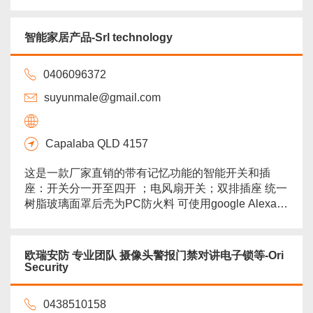
触。户外太阳能声光警报器，不单屋里主机鸣声示
警，户外同样警灯闪烁警鸣吓退小偷！智能高清摄像
头，实时记录警报的过程。而这一切防护，只需一套
智能家居产品-Srl technology
警报系统即可实现。国际大牌，使用简便，功能强
大，智能实时，适配所有智能手机，无附加费用。 出
0406096372
租房同样适用，租客安全方便，撤防设...
more
suyunmale@gmail.com
Capalaba QLD 4157
这是一款厂家直销的带有记忆功能的智能开关和插
座：开关分一开至四开 ；电风扇开关；双排插座 统一
树脂玻璃面罩后壳为PC防火料 可使用google Alexa
声控 ；使用手机下载app遥控；使用遥控器遥控；手
指触摸；并有LED指示灯 ，外形简洁 美观 。智能门
锁可指纹解锁；任意卡片设置解锁。智能摄像头可远
欧瑞安防 专业团队 摄像头警报门禁对讲电子锁等-Ori
程监控并语音通话（以上开关；插座；门锁；摄像头
Security
所有产品均可使用手机app远程遥控，即使人在国外
一...
more
0438510158