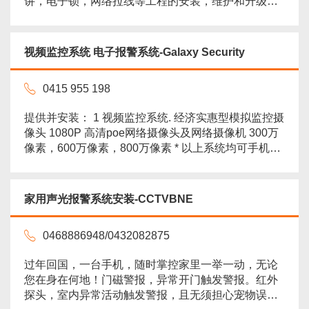
讲，电子锁，网络拉线等工程的安装，维护和升级工
作。千万级保险护航，三个车队六名持牌工程师，全
年无休，多语种服务。免费报价0438510158，微信添
加好友orisecurity了解更多，期待您的联系！ 目前主
视频监控系统 电子报警系统-Galaxy Security
流产品为海康大华品牌摄像头; Bosch,Hills等专业警报
系统。可以单独购买产品，也可以自行购...
more
0415 955 198
提供并安装： 1 视频监控系统. 经济实惠型模拟监控摄
像头 1080P 高清poe网络摄像头及网络摄像机 300万
像素，600万像素，800万像素 * 以上系统均可手机远
程实时查看及回放 2 电子报警系统. 晚上在家开启分区
警戒模式 离开家时开启全区域警戒模式 可手机远程控
制系统开启与关闭 配备遥控器，可迅速布防与关闭 -
家用声光报警系统安装-CCTVBNE
小偷对有安防系统的住户会敬而远之，谁也不想触发
报警系统...
more
0468886948/0432082875
过年回国，一台手机，随时掌控家里一举一动，无论
您在身在何地！门磁警报，异常开门触发警报。红外
探头，室内异常活动触发警报，且无须担心宠物误