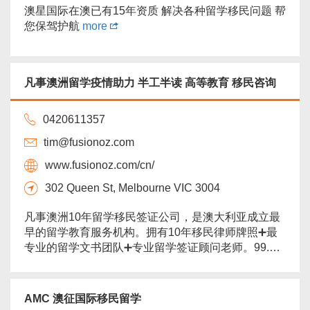
澳星国际在澳已有15年资质 解决各种留学移民问题 帮
您保驾护航
more
凡事澳洲留学疫情助力 半工半读 高等教育 移民咨询
0420611357
tim@fusionoz.com
www.fusionoz.com/cn/
302 Queen St, Melbourne VIC 3004
凡事澳洲10年留学移民签证公司，是澳大利亚成立最
早的留学教育服务机构。拥有10年移民律师牌照➕最
专业的留学文书团队➕专业留学签证顾问老师。99.9%
成功率whv转学签，95%成功率旅游签转学签，100%
成功转学，99.7%成功率AAT仲裁庭上诉，移民咨
询：189独立技术移民，491偏远地区技术移民，820
AMC 澳征国际移民留学
配偶移民，雇主担保。总部位于澳大利亚悉尼CBD，