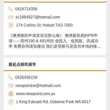
分布设立在墨尔本，布里斯班。 ‼️ 重磅通告...
more
0416714356
xc1664927@hotmail.com
174 Collins St, Hobart TAS 7000
《澳洲移民申请其实没那么难》 澳洲最容易的PR申
请——塔州190 & 491州担 低投入、低风险、高成功
率 免费咨询请加微信 我们是塔斯马尼亚州本地的移民
机构 拥有6年塔州190/491州担经验 迄今为止成功拿
下超400+塔州190、491州担邀请 大量数据经验支
撑，对塔州本地州担形势有着超精确理解 190成功率
新起点移民留学
100%！491成功率塔州最高！ 塔大会计master毕业
（...
more
0426456158
newpointne@hotmail.com
www.newpoint.com.au
1 King Edward Rd, Osborne Park WA 6017