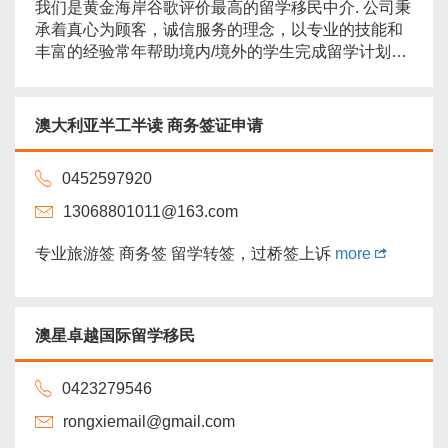
我们是黄金海岸谷歌评价最高的留学移民中介. 公司秉
承着真心为顾客，诚信服务的理念，以专业的技能和
丰富的经验常年帮助境内/境外的学生完成留学计划和
签证问题. 公司有2位注册移民代理（英文服务）提供
专业的移民服务（移民咨询 $50/小时）.留学咨询服务
免费. 对于澳洲12年级的学生升学，我们也有着多年的
澳大利亚半工半读 商务签证申请
经验.通过我们设计升学方案的学生.90%以上都稳妥升
入理想的大学. 更多的学生故事可以访问我
0452597920
们...
more
13068801011@163.com
专业旅游签 商务签 留学转签，过桥签上诉
more
澳星卓越国际留学移民
0423279546
rongxiemail@gmail.com