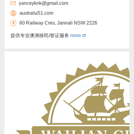
yanceyknk@gmail.com
australia51.com
60 Railway Cres, Jannali NSW 2226
提供专业澳洲移民/签证服务
more