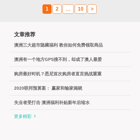
组，新的外联澳洲分公司总部迁址到澳大利亚第一城
市悉尼，服务团队遍布澳洲华人聚集的主要城市。 外
1
2
…
10
>
联连续12年绿卡办理数量领跑全国、连续1...
more
文章推荐
澳洲三大超市隐藏福利 教你如何免费领取商品
澳洲有一个地方GPS搜不到，却成了澳人最爱
购房最好时机？悉尼首次购房者直言挑战重重
2020联邦预算案： 赢家和输家揭晓
失业者受打击 澳洲福利补贴新年后缩水
更多精彩