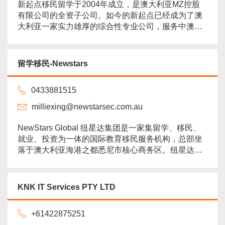
新起点移民留学于2004年成立，是澳大利亚MZ控股
有限公司的全资子公司。如今的新起点已经成为了澳
大利亚一家实力雄厚的综合性专业公司，服务中澳两
国人民的交流和投资。 新起点留学移民事务所，在墨
尔本、悉尼、布里斯班、霍巴特有正规的办公场所，
专门从事澳大利亚各类移民和留学业务。新起点事务
留学移民-Newstars
所拥有12位专业的全职持牌移民代理，16位专业的移
民留学咨询专家，两位资深的三级翻译和投资顾问，
0433881515
两位澳洲注册律师协助...
more
milliexing@newstarsec.com.au
NewStars Global 纽星达集团是一家集留学、移民、
就业、投资为一体的国际教育移民服务机构，总部坐
落于澳大利亚海港之都悉尼市核心商务区。纽星达教
育移民公司经过多年的发展，已积攒了丰厚的资源以
及雄厚的实力，为帮助更多慕名而来的莘莘学子成功
展开留学旅途，纽星达公司已陆续在澳洲和国内各大
KNK IT Services PTY LTD
城市设立了分公司办公室，除悉尼总部外，我们还在
悉尼新南校区，墨尔本、堪培拉、阿德莱德、布里斯
+61422875251
班、霍巴特、北京...
more