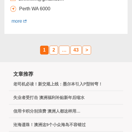
Perth WA 6000
more
1
2
…
43
>
文章推荐
老司机必读！新交规上线：墨尔本引入P型转弯！
失业者受打击 澳洲福利补贴新年后缩水
信用卡积分别浪费 澳洲人都这样用…
沧海遗珠！澳洲这9个小众海岛不容错过