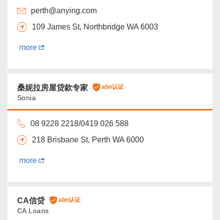
perth@anying.com
109 James St, Northbridge WA 6003
more
桑妮拉房屋贷款专家
abn认证
Sonia
08 9228 2218/0419 026 588
218 Brisbane St, Perth WA 6000
more
CA信贷
abn认证
CA Loans