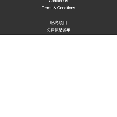
Contact Us
Terms & Conditions
服務項目
免費信息發布
頁面升級
置頂服務
首頁推薦
市場推廣
Marketing Solutions
聯繫方式
service@auads.com.au
訂閱郵件