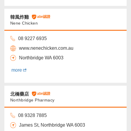
韓風炸雞
abn認證
Nene Chicken
08 9227 6935
www.nenechicken.com.au
Northbridge WA 6003
more
北橋藥店
abn認證
Northbridge Pharmacy
08 9328 7885
James St, Northbridge WA 6003