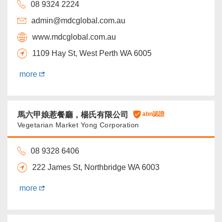
08 9324 2224
admin@mdcglobal.com.au
www.mdcglobal.com.au
1109 Hay St, West Perth WA 6005
more
馬六甲娘惹餐廳，楊氏有限公司
abn認證
Vegetarian Market Yong Corporation
08 9328 6406
222 James St, Northbridge WA 6003
more