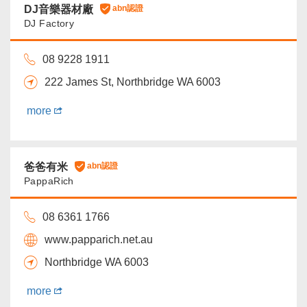
DJ音樂器材廠
abn認證
DJ Factory
08 9228 1911
222 James St, Northbridge WA 6003
more
爸爸有米
abn認證
PappaRich
08 6361 1766
www.papparich.net.au
Northbridge WA 6003
more