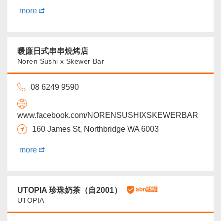
more
暖廉日式串串燒烤店
Noren Sushi x Skewer Bar
08 6249 9590
www.facebook.com/NORENSUSHIXSKEWERBAR
160 James St, Northbridge WA 6003
more
UTOPIA 珍珠奶茶（自2001）
abn認證
UTOPIA