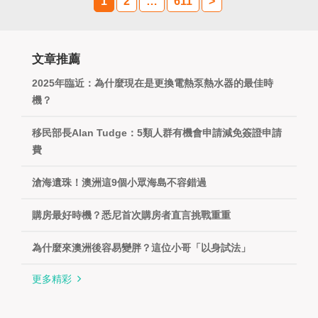
1
2
…
611
>
文章推薦
2025年臨近：為什麼現在是更換電熱泵熱水器的最佳時
機？
移民部長Alan Tudge：5類人群有機會申請減免簽證申請
費
滄海遺珠！澳洲這9個小眾海島不容錯過
購房最好時機？悉尼首次購房者直言挑戰重重
為什麼來澳洲後容易變胖？這位小哥「以身試法」
更多精彩